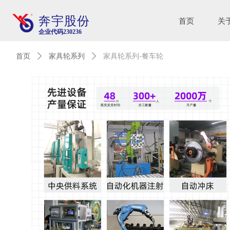
奔宇股份
首页
关
企业代码230236
首页
ꄲ
家具轮系列
ꄲ
家具轮系列-餐车轮